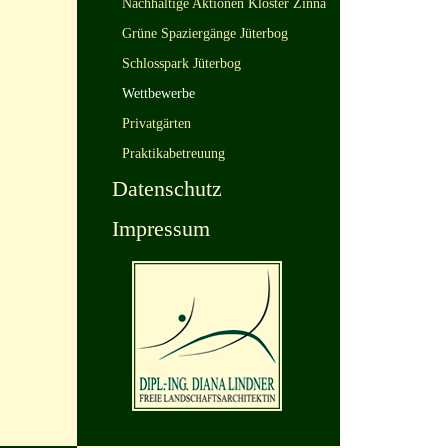
Nachhaltige Aktionen Kloster Zinna
Grüne Spaziergänge Jüterbog
Schlosspark Jüterbog
Wettbewerbe
Privatgärten
Praktikabetreuung
Datenschutz
Impressum