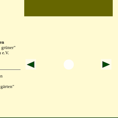
en
 grüner"
 e.V.
en
tgärten"